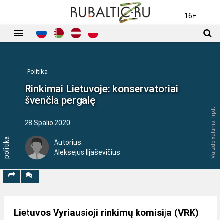
PAGRINDINĖ
POLITIKA
EKONOMIKA
KULTŪRA
16+
Politika
Rinkimai Lietuvoje: konservatoriai
švenčia pergalę
Vaizdo šaltinis: lrp.lt
28 Spalio 2020
politika
Autorius:
Aleksejus Iljaševičius
Lietuvos Vyriausioji rinkimų komisija (VRK)