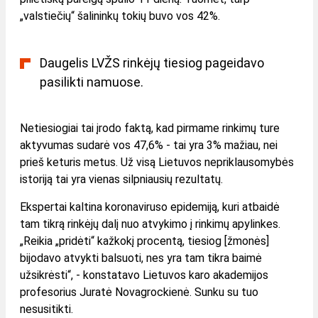
„valstiečių“ šalininkų tokių buvo vos 42%.
Daugelis LVŽS rinkėjų tiesiog pageidavo
pasilikti namuose.
Netiesiogiai tai įrodo faktą, kad pirmame rinkimų ture
aktyvumas sudarė vos 47,6% - tai yra 3% mažiau, nei
prieš keturis metus. Už visą Lietuvos nepriklausomybės
istoriją tai yra vienas silpniausių rezultatų.
Ekspertai kaltina koronaviruso epidemiją, kuri atbaidė
tam tikrą rinkėjų dalį nuo atvykimo į rinkimų apylinkes.
„Reikia „pridėti“ kažkokį procentą, tiesiog [žmonės]
bijodavo atvykti balsuoti, nes yra tam tikra baimė
užsikrėsti“, - konstatavo Lietuvos karo akademijos
profesorius Juratė Novagrockienė. Sunku su tuo
nesusitikti.