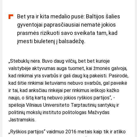
Bet yra ir kita medalio pusė: Baltijos šalies
gyventojai paprasčiausiai nematė jokios
prasmės rizikuoti savo sveikata tam, kad
įmesti biuletenį į balsadėžę.
„Stebuklų nėra. Buvo daug vilčių, bet bet kurioje
valstybėje aktyvumas auga tuomet, kai žmonės galvoja,
kad rinkimai yra svarbūs ir gali daug ką pakeisti. Pasirodė,
kad šitie rinkimai lietuviams nebuvo svarbūs, gal paveikė
ir tai, kad anksčiau rinkėjai per rinkimus ieškojo kažko
naujo, o šitą kartą nebuvo jokios ryškios partijos“, -
spėlioja Vilniaus Universiteto Tarptautinių santykių ir
politinių mokslų instituto politologas Mažvydas
Jastramskis.
„Ryškios partijos“ vaidmuo 2016 metais kaip tik ir atliko