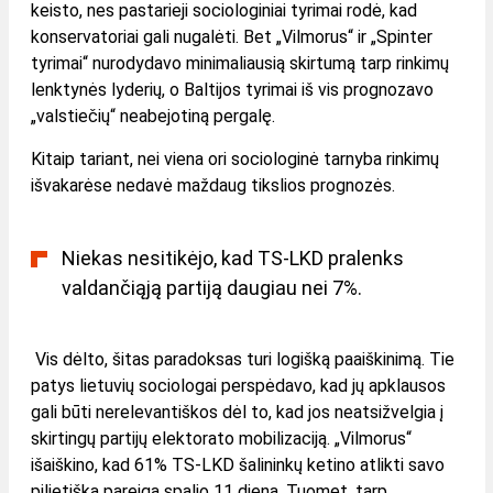
keisto, nes pastarieji sociologiniai tyrimai rodė, kad
konservatoriai gali nugalėti. Bet „Vilmorus“ ir „Spinter
tyrimai“ nurodydavo minimaliausią skirtumą tarp rinkimų
lenktynės lyderių, o Baltijos tyrimai iš vis prognozavo
„valstiečių“ neabejotiną pergalę.
Kitaip tariant, nei viena ori sociologinė tarnyba rinkimų
išvakarėse nedavė maždaug tikslios prognozės.
Niekas nesitikėjo, kad TS-LKD pralenks
valdančiąją partiją daugiau nei 7%.
Vis dėlto, šitas paradoksas turi logišką paaiškinimą. Tie
patys lietuvių sociologai perspėdavo, kad jų apklausos
gali būti nerelevantiškos dėl to, kad jos neatsižvelgia į
skirtingų partijų elektorato mobilizaciją. „Vilmorus“
išaiškino, kad 61% TS-LKD šalininkų ketino atlikti savo
pilietišką pareigą spalio 11 dieną. Tuomet, tarp