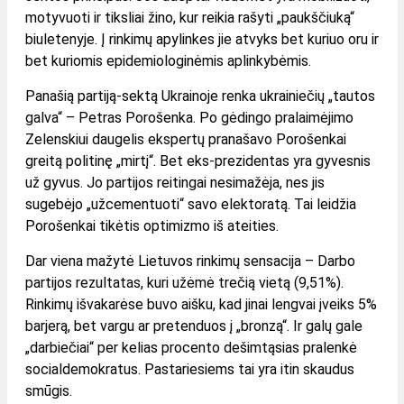
motyvuoti ir tiksliai žino, kur reikia rašyti „paukščiuką“
biuletenyje. Į rinkimų apylinkes jie atvyks bet kuriuo oru ir
bet kuriomis epidemiologinėmis aplinkybėmis.
Panašią partiją-sektą Ukrainoje renka ukrainiečių „tautos
galva“ – Petras Porošenka. Po gėdingo pralaimėjimo
Zelenskiui daugelis ekspertų pranašavo Porošenkai
greitą politinę „mirtį“. Bet eks-prezidentas yra gyvesnis
už gyvus. Jo partijos reitingai nesimažėja, nes jis
sugebėjo „užcementuoti“ savo elektoratą. Tai leidžia
Porošenkai tikėtis optimizmo iš ateities.
Dar viena mažytė Lietuvos rinkimų sensacija – Darbo
partijos rezultatas, kuri užėmė trečią vietą (9,51%).
Rinkimų išvakarėse buvo aišku, kad jinai lengvai įveiks 5%
barjerą, bet vargu ar pretenduos į „bronzą“. Ir galų gale
„darbiečiai“ per kelias procento dešimtąsias pralenkė
socialdemokratus. Pastariesiems tai yra itin skaudus
smūgis.