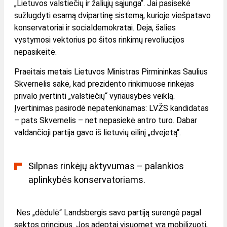
„Lietuvos valstiečių ir žaliųjų sąjunga“. Jai pasisekė
sužlugdyti esamą dvipartinę sistemą, kurioje viešpatavo
konservatoriai ir socialdemokratai. Deja, šalies
vystymosi vektorius po šitos rinkimų revoliucijos
nepasikeitė.
Praeitais metais Lietuvos Ministras Pirmininkas Saulius
Skvernelis sakė, kad prezidento rinkimuose rinkėjas
privalo įvertinti „valstiečių“ vyriausybės veiklą.
Įvertinimas pasirodė nepatenkinamas: LVŽS kandidatas
– pats Skvernelis – net nepasiekė antro turo. Dabar
valdančioji partija gavo iš lietuvių eilinį „dvejetą“.
Silpnas rinkėjų aktyvumas – palankios
aplinkybės konservatoriams.
Nes „dėdulė“ Landsbergis savo partiją surengė pagal
sektos principus. Jos adeptai visuomet yra mobilizuoti,