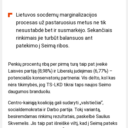
Lietuvos socdemų marginalizacijos
procesas už pastaruosius metus ne tik
nesustabdė bet ir susmarkėjo. Sekančiais
rinkimais jie turbūt balansuos ant
patekimo į Seimą ribos.
Penkių procentų ribą per pirmą turą taip pat įveikė
Laisvės partiją (8,98%) ir Liberalų judėjimas (6,77%) –
potencialūs konservatorių partneriai. Vis dėlto, kol kas
nėra tikimybės, jog TS-LKD tikrai taps naujos Seimo
daugumos branduoliu.
Centro-kairiąją koaliciją gali sudaryti „valstiečiai“,
socialdemokratai ir Darbo partija. Tokį variantą,
besiremdamas rinkimų rezultatais, paskelbė Saulius
Skvernelis. Jis taip pat išreiškė viltį, kad į Seimą pateks