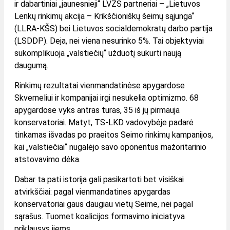
ir dabartiniai „jaunesnieji“ LVŽS partneriai – „Lietuvos
Lenkų rinkimų akcija – Krikščioniškų šeimų sąjunga“
(LLRA-KŠS) bei Lietuvos socialdemokratų darbo partija
(LSDDP). Deja, nei viena nesurinko 5%. Tai objektyviai
sukomplikuoja „valstiečių“ užduotį sukurti naują
daugumą.
Rinkimų rezultatai vienmandatinėse apygardose
Skverneliui ir kompanijai irgi nesukelia optimizmo. 68
apygardose vyks antras turas, 35 iš jų pirmauja
konservatoriai. Matyt, TS-LKD vadovybėje padarė
tinkamas išvadas po praeitos Seimo rinkimų kampanijos,
kai „valstiečiai“ nugalėjo savo oponentus mažoritarinio
atstovavimo dėka.
Dabar ta pati istorija gali pasikartoti bet visiškai
atvirkščiai: pagal vienmandatines apygardas
konservatoriai gaus daugiau vietų Seime, nei pagal
sąrašus. Tuomet koalicijos formavimo iniciatyva
priklausys jiems.