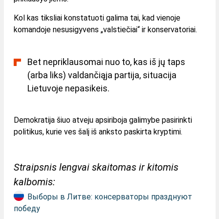
Kol kas tiksliai konstatuoti galima tai, kad vienoje
komandoje nesusigyvens „valstiečiai“ ir konservatoriai.
Bet nepriklausomai nuo to, kas iš jų taps
(arba liks) valdančiąja partija, situacija
Lietuvoje nepasikeis.
Demokratija šiuo atveju apsiriboja galimybe pasirinkti
politikus, kurie ves šalį iš anksto paskirta kryptimi.
Straipsnis lengvai skaitomas ir kitomis
kalbomis:
Выборы в Литве: консерваторы празднуют
победу